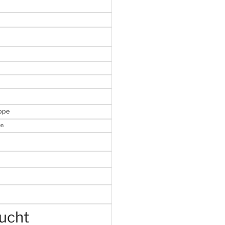
uppe
en
ucht