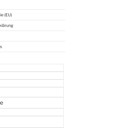
ie (EU)
klärung
ks
ne