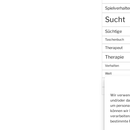
Spielverhalte
Sucht
Süchtige
Taschenbuch
Therapeut
Therapie
Verhalten
Welt
Wetten
Zeit
Wir verwend
und/oder da
um personal
können wir 
verarbeiten
bestimmte F