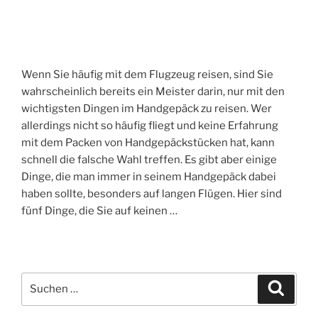
I
C
H
T
A
M
Wenn Sie häufig mit dem Flugzeug reisen, sind Sie
wahrscheinlich bereits ein Meister darin, nur mit den
wichtigsten Dingen im Handgepäck zu reisen. Wer
allerdings nicht so häufig fliegt und keine Erfahrung
mit dem Packen von Handgepäckstücken hat, kann
schnell die falsche Wahl treffen. Es gibt aber einige
Dinge, die man immer in seinem Handgepäck dabei
haben sollte, besonders auf langen Flügen. Hier sind
fünf Dinge, die Sie auf keinen …
S
S
u
u
c
c
h