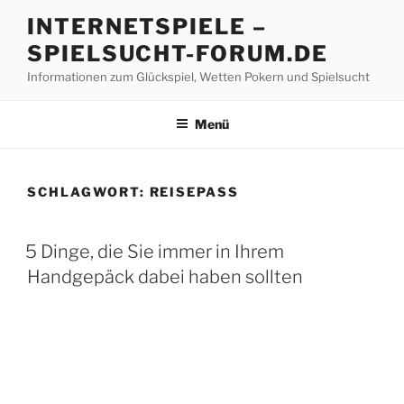
Z
INTERNETSPIELE –
u
SPIELSUCHT-FORUM.DE
m
I
Informationen zum Glückspiel, Wetten Pokern und Spielsucht
n
h
Menü
a
l
t
SCHLAGWORT:
REISEPASS
s
p
V
r
5 Dinge, die Sie immer in Ihrem
E
i
Handgepäck dabei haben sollten
R
n
Ö
F
g
F
e
E
n
N
T
L