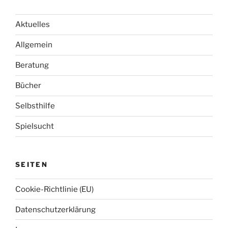
e
h
n
e
Aktuelles
n
Allgemein
n
a
Beratung
c
h
Bücher
:
Selbsthilfe
Spielsucht
SEITEN
Cookie-Richtlinie (EU)
Datenschutzerklärung