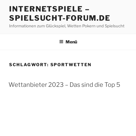
Z
INTERNETSPIELE –
u
SPIELSUCHT-FORUM.DE
m
I
Informationen zum Glückspiel, Wetten Pokern und Spielsucht
n
h
Menü
a
l
t
SCHLAGWORT:
SPORTWETTEN
s
p
V
r
Wettanbieter 2023 – Das sind die Top 5
E
i
R
n
Ö
F
g
F
e
E
n
N
T
L