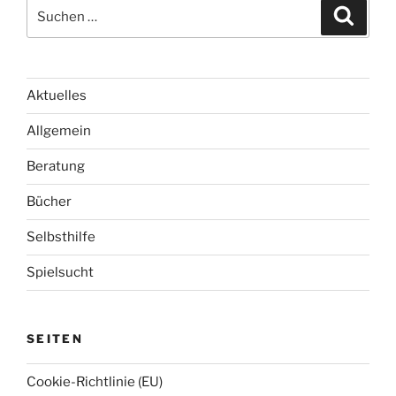
S
S
u
u
c
c
h
e
h
n
e
Aktuelles
n
Allgemein
n
a
Beratung
c
h
Bücher
:
Selbsthilfe
Spielsucht
SEITEN
Cookie-Richtlinie (EU)