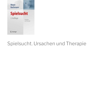
F
F
E
N
T
L
I
C
H
Spielsucht. Ursachen und Therapie
T
A
M