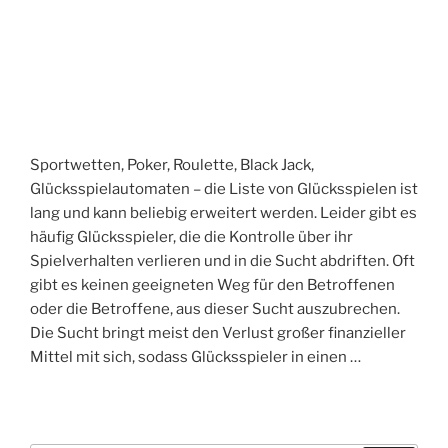
Sportwetten, Poker, Roulette, Black Jack,
Glücksspielautomaten – die Liste von Glücksspielen ist
lang und kann beliebig erweitert werden. Leider gibt es
häufig Glücksspieler, die die Kontrolle über ihr
Spielverhalten verlieren und in die Sucht abdriften. Oft
gibt es keinen geeigneten Weg für den Betroffenen
oder die Betroffene, aus dieser Sucht auszubrechen.
Die Sucht bringt meist den Verlust großer finanzieller
Mittel mit sich, sodass Glücksspieler in einen …